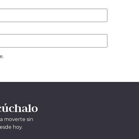
e.
cúchalo
 a moverte sin
desde hoy.