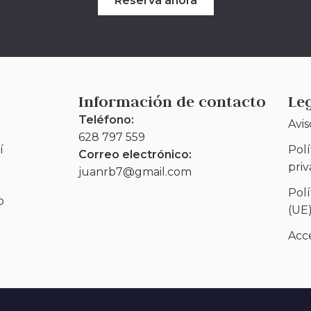
Reserva ahora
Información de contacto
Le
Teléfono:
Avis
628 797 559
í
Polí
Correo electrónico:
pri
juanrb7@gmail.com
Polí
o
(UE
Acce