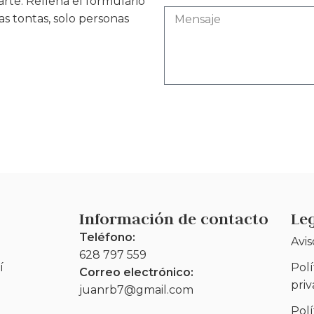
te. Rellena el formulario
as tontas, solo personas
Información de contacto
Le
Teléfono:
Avis
628 797 559
í
Polí
Correo electrónico:
pri
juanrb7@gmail.com
Polí