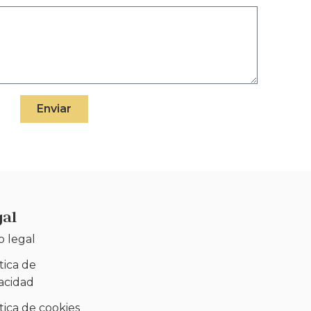
Enviar
gal
o legal
tica de
vacidad
tica de cookies