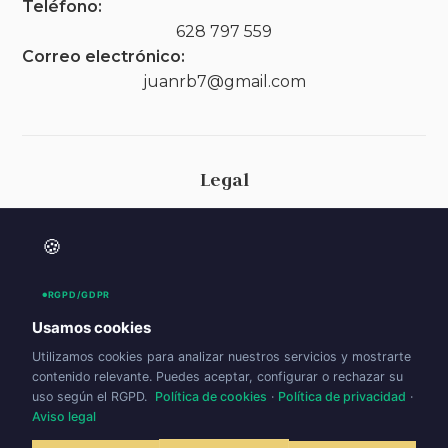
Teléfono:
628 797 559
Correo electrónico:
juanrb7@gmail.com
Legal
Aviso legal
🍪
Política de privacidad
Política de cookies (UE)
RGPD/GDPR
Accesibilidad
Usamos cookies
Utilizamos cookies para analizar nuestros servicios y mostrarte
contenido relevante. Puedes aceptar, configurar o rechazar su
uso según el RGPD.
Política de cookies
·
Política de privacidad
·
Aviso legal